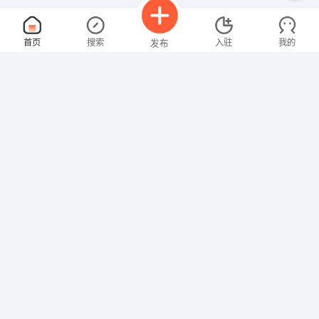
操作工
面议
首页
搜索
入驻
我的
发布
08-06
性别不限
经验不限
河源市添辉眼镜有限公司
申请
广东省河源市源城区龙岭工业园国道01号添辉眼镜有限公
测量员
面议
招聘信息
求职简历
08-06
性别不限
经验不限
龙光工程建设有限公司
申请
光明大厦（南门）珠池路23号10楼
文员
面议
08-06
性别不限
经验不限
河源市融和信息咨询有限公司
申请
河源市新市区兴源东路1号华怡集团11楼