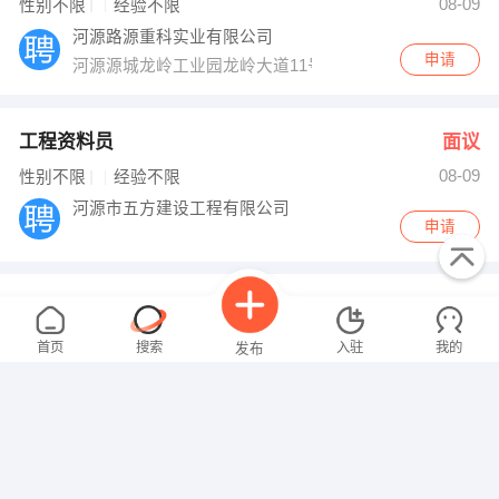
08-09
性别不限
经验不限
河源路源重科实业有限公司
申请
河源源城龙岭工业园龙岭大道11号
工程资料员
面议
08-09
性别不限
经验不限
河源市五方建设工程有限公司
申请
维修工程师
面议
08-09
性别不限
经验不限
首页
搜索
入驻
我的
发布
深圳市腾大科技有限公司
申请
河源市源城区中山大道西长安路北振业馨园二区D103号
操作工
面议