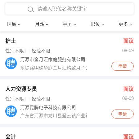
4000-5000元
本科
行政后勤
建筑装潢
确定
区域
月薪
学历
职位
更多
5000-8000元
硕士
销售岗位
教师
护士
面议
8000-12000元
博士
文员
护士
08-09
性别不限
经验不限
12000-20000元
财务会计
传单派发
河源市金月汇家庭服务有限公司
申请
东堤路明珠华庭金月汇精致月子会所
其他
超市零售
促销导购
网络IT
保健按摩
人力资源专员
面议
08-09
性别不限
经验不限
快递员
前台接待
河源昆腾电子科技有限公司
申请
广东省河源市龙川县登云镇产业转移园
收银员
技术员/工程师
水电/机修
部门经理
会计
面议