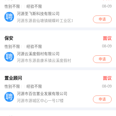
08-09
出纳
保险
性别不限
经验不限
河源圣飞斯科技有限公司
编辑
法律
申请
河源东源县仙塘镇蝴蝶岭工业区101公交车总站
保洁
贸易采购
保安
面议
跟单
理财顾问
08-09
性别不限
经验不限
河源云溪度假村有限公司
其他职位
申请
河源市东源县康禾镇云溪度假村
置业顾问
面议
08-09
性别不限
经验不限
河源市百信置业发展有限公司
申请
河源市源城区中心一号17楼