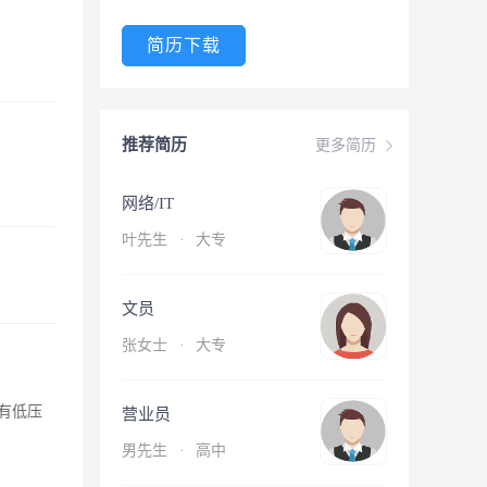
简历下载
推荐简历
更多简历
网络/IT
叶先生
·
大专
文员
张女士
·
大专
有低压
营业员
男先生
·
高中