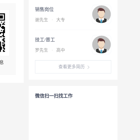
销售岗位
谢先生
·
大专
技工/普工
罗先生
·
高中
息
查看更多简历
微信扫一扫找工作