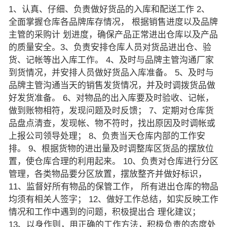
1、认真、仔细、负责做好货品的入库和配送工作 2、
全面掌握仓库各品牌库存情况， 根据销售进度以及品牌
主管的采购计 划进度，确保产品正常进出仓库以及产品
的质量安全。3、负责安排仓库人员对货品进出仓、验
货、记帐等出入库工作。 4、及时与品牌主管沟通厂家
到货情况，并安排人员做好货品入库准备。 5、及时与
品牌主管沟通当天的销售发货情况，并及时调拨货品做
好发货准备。 6、对物品的出入库要及时验收、记帐，
做到账物相符，发现问题及时反馈； 7、定期对仓库货
品盘点清查，发现帐、物不符时，找出原因及时调帐或
上报公司领导处理； 8、负责当天仓库内部的工作安
排。 9、根据货物的进出量及时调整库区货品的摆放位
置，使仓库合理的利用起来。 10、负责对仓库进行分区
管理，各类物品要分区放置，摆放整齐并做好标识，
11、监督好所有物品的保管工作， 所有进出仓库的物品
均须有相关人签字； 12、做好工作总结，如实反映工作
情况和工作中遇到的问题，积极提出合 理化建议；
13、以身作则，用正确的工作方法，积极负责的态度处