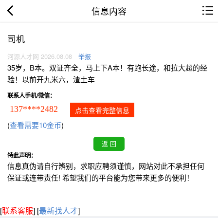
信息内容
司机
河源人才网 2026.08.08
举报
35岁，B本。双证齐全，马上下A本！有跑长途，和拉大超的经
验！以前开九米六，渣土车
联系人手机/微信：
137****2482
点击查看完整信息
(
查看需要10金币
)
特此声明：
信息真伪请自行辨别，求职应聘须谨慎，网站对此不承担任何
保证或连带责任! 希望我们的平台能为您带来更多的便利！
[
联系客服
]
[
最新找人才
]